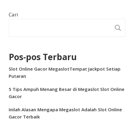
Cari
C
Pos-pos Terbaru
Slot Online Gacor MegaslotTempat Jackpot Setiap
Putaran
5 Tips Ampuh Menang Besar di Megaslot Slot Online
Gacor
Inilah Alasan Mengapa Megaslot Adalah Slot Online
Gacor Terbaik