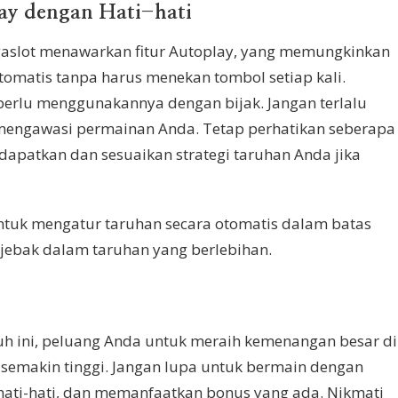
ay dengan Hati-hati
gaslot menawarkan fitur Autoplay, yang memungkinkan
omatis tanpa harus menekan tombol setiap kali.
a perlu menggunakannya dengan bijak. Jangan terlalu
engawasi permainan Anda. Tetap perhatikan seberapa
patkan dan sesuaikan strategi taruhan Anda jika
ntuk mengatur taruhan secara otomatis dalam batas
erjebak dalam taruhan yang berlebihan.
h ini, peluang Anda untuk meraih kemenangan besar di
 semakin tinggi. Jangan lupa untuk bermain dengan
hati-hati, dan memanfaatkan bonus yang ada. Nikmati