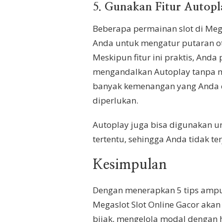
5.
Gunakan Fitur Autopl
Beberapa permainan slot di Me
Anda untuk mengatur putaran ot
Meskipun fitur ini praktis, And
mengandalkan Autoplay tanpa m
banyak kemenangan yang Anda da
diperlukan.
Autoplay juga bisa digunakan u
tertentu, sehingga Anda tidak t
Kesimpulan
Dengan menerapkan 5 tips ampu
Megaslot Slot Online Gacor akan
bijak, mengelola modal dengan 