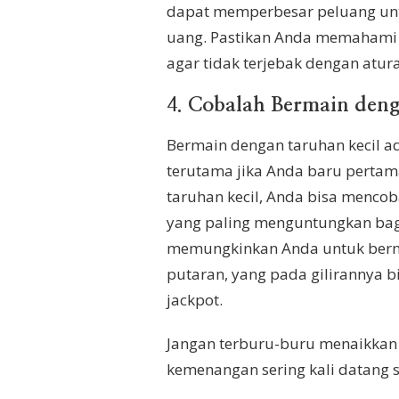
dapat memperbesar peluang unt
uang. Pastikan Anda memahami
agar tidak terjebak dengan atu
4.
Cobalah Bermain deng
Bermain dengan taruhan kecil a
terutama jika Anda baru pertam
taruhan kecil, Anda bisa mencob
yang paling menguntungkan bagi 
memungkinkan Anda untuk berm
putaran, yang pada gilirannya
jackpot.
Jangan terburu-buru menaikkan 
kemenangan sering kali datang 