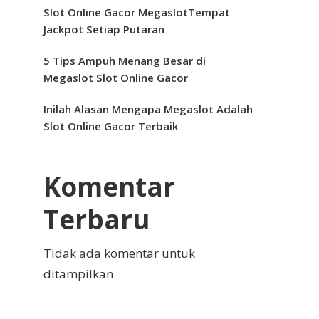
Slot Online Gacor MegaslotTempat
Jackpot Setiap Putaran
5 Tips Ampuh Menang Besar di
Megaslot Slot Online Gacor
Inilah Alasan Mengapa Megaslot Adalah
Slot Online Gacor Terbaik
Komentar
Terbaru
Tidak ada komentar untuk
ditampilkan.