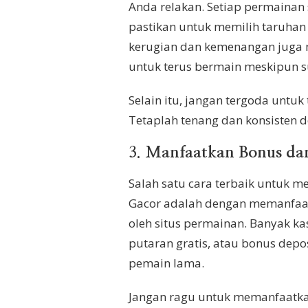
Anda relakan. Setiap permainan 
pastikan untuk memilih taruhan
kerugian dan kemenangan juga 
untuk terus bermain meskipun s
Selain itu, jangan tergoda untu
Tetaplah tenang dan konsisten d
3.
Manfaatkan Bonus da
Salah satu cara terbaik untuk m
Gacor adalah dengan memanfaat
oleh situs permainan. Banyak k
putaran gratis, atau bonus de
pemain lama.
Jangan ragu untuk memanfaatkan