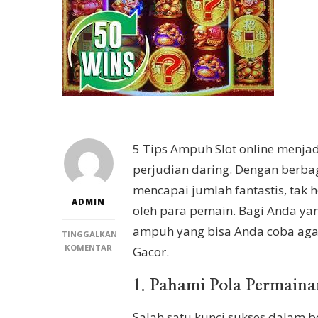
5 Tips Ampuh Slot online menjad
perjudian daring. Dengan berba
mencapai jumlah fantastis, tak h
ADMIN
oleh para pemain. Bagi Anda yan
ampuh yang bisa Anda coba agar
TINGGALKAN
PADA
KOMENTAR
Gacor.
5
TIPS
1.
Pahami Pola Permainan
AMPUH
MENANG
Salah satu kunci sukses dalam 
BESAR