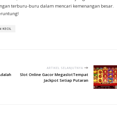
angan terburu-buru dalam mencari kemenangan besar.
runtung!
 KECIL
ARTIKEL SELANJUTNYA
Adalah
Slot Online Gacor MegaslotTempat
Jackpot Setiap Putaran