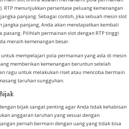
yer). RTP menunjukkan persentase peluang kemenangan
angka panjang. Sebagai contoh, jika sebuah mesin slot
am jangka panjang, Anda akan mendapatkan kembali
a pasang. Pilihlah permainan slot dengan RTP tinggi
da meraih kemenangan besar.
 untuk mempelajari pola permainan yang ada di mesin
or yang memberikan kemenangan beruntun setelah
gan ragu untuk melakukan riset atau mencoba bermain
asang taruhan sungguhan.
Bijak
dengan bijak sangat penting agar Anda tidak kehabisan
ukan anggaran taruhan yang sesuai dengan
jangan pernah bermain dengan uang yang tidak bisa