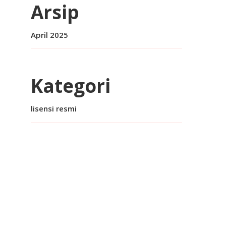
Arsip
April 2025
Kategori
lisensi resmi