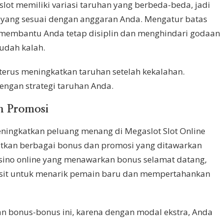
slot memiliki variasi taruhan yang berbeda-beda, jadi
 yang sesuai dengan anggaran Anda. Mengatur batas
membantu Anda tetap disiplin dan menghindari godaan
udah kalah.
k terus meningkatkan taruhan setelah kekalahan.
engan strategi taruhan Anda.
n Promosi
eningkatkan peluang menang di Megaslot Slot Online
kan berbagai bonus dan promosi yang ditawarkan
asino online yang menawarkan bonus selamat datang,
posit untuk menarik pemain baru dan mempertahankan
 bonus-bonus ini, karena dengan modal ekstra, Anda